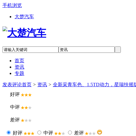
手机浏览
大楚汽车
首页
资讯
专题
发表评论
首页
>
资讯
>
全新采青车色、1.5TD动力，星瑞扶摇版
好评
中评
差评
好评
中评
差评