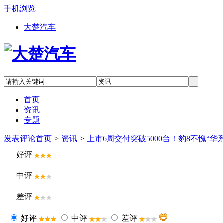
手机浏览
大楚汽车
首页
资讯
专题
发表评论
首页
>
资讯
>
上市6周交付突破5000台！豹8不愧“华
好评
中评
差评
好评
中评
差评