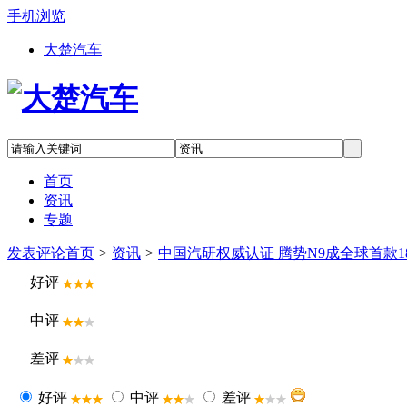
手机浏览
大楚汽车
首页
资讯
专题
发表评论
首页
>
资讯
>
中国汽研权威认证 腾势N9成全球首款18
好评
中评
差评
好评
中评
差评