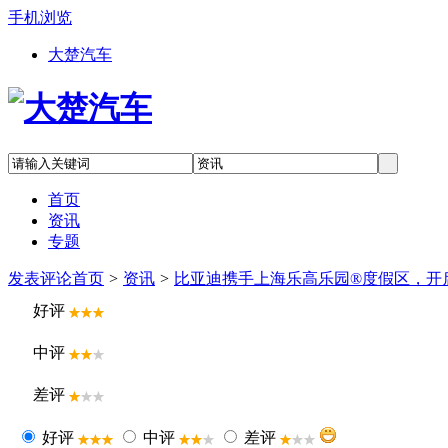
手机浏览
大楚汽车
首页
资讯
专题
发表评论
首页
>
资讯
>
比亚迪携手上海乐高乐园®度假区，开
好评
中评
差评
好评
中评
差评