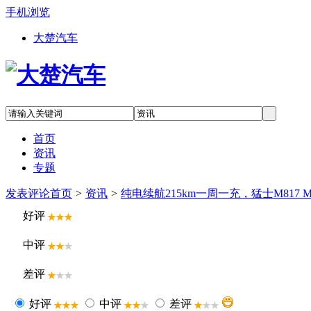
手机浏览
大楚汽车
首页
资讯
专题
发表评论
首页
>
资讯
>
纯电续航215km一周一充，猛士M817
好评
中评
差评
好评
中评
差评