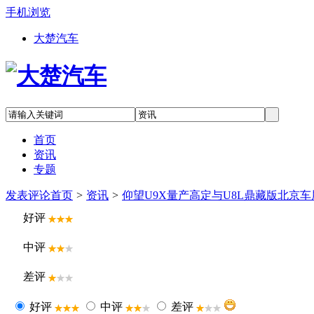
手机浏览
大楚汽车
首页
资讯
专题
发表评论
首页
>
资讯
>
仰望U9X量产高定与U8L鼎藏版北京
好评
中评
差评
好评
中评
差评