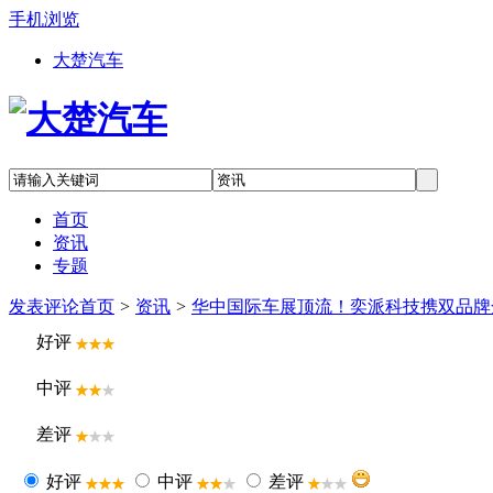
手机浏览
大楚汽车
首页
资讯
专题
发表评论
首页
>
资讯
>
华中国际车展顶流！奕派科技携双品牌
好评
中评
差评
好评
中评
差评