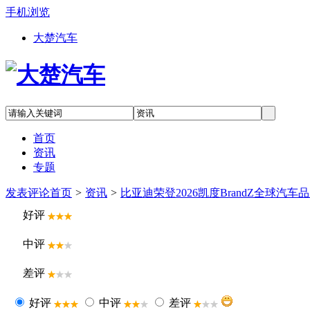
手机浏览
大楚汽车
首页
资讯
专题
发表评论
首页
>
资讯
>
比亚迪荣登2026凯度BrandZ全球
好评
中评
差评
好评
中评
差评