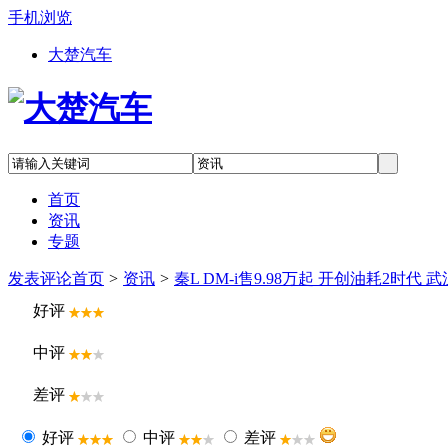
手机浏览
大楚汽车
首页
资讯
专题
发表评论
首页
>
资讯
>
秦L DM-i售9.98万起 开创油耗2时代
好评
中评
差评
好评
中评
差评