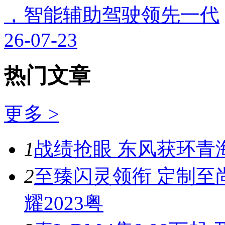
，智能辅助驾驶领先一代
26-07-23
热门文章
更多 >
1
战绩抢眼 东风获环青
2
至臻闪灵领衔 定制至
耀2023粤