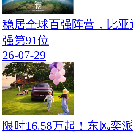
稳居全球百强阵营，比亚迪
强第91位
26-07-29
限时16.58万起！东风奕派M