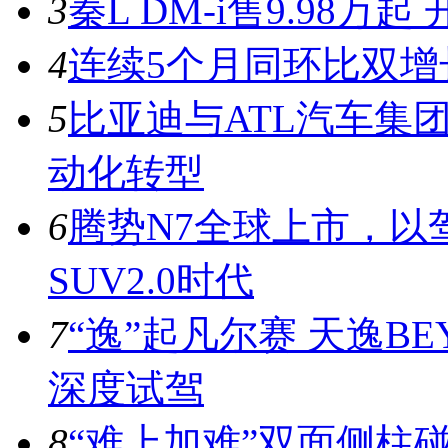
3
秦L DM-i售9.98
4
连续5个月同环比双增
5
比亚迪与ATL汽车集
动化转型
6
腾势N7全球上市，以
SUV2.0时代
7
“逸”起凡尔赛 天逸BE
深度试驾
8
“难上加难”双面侧柱