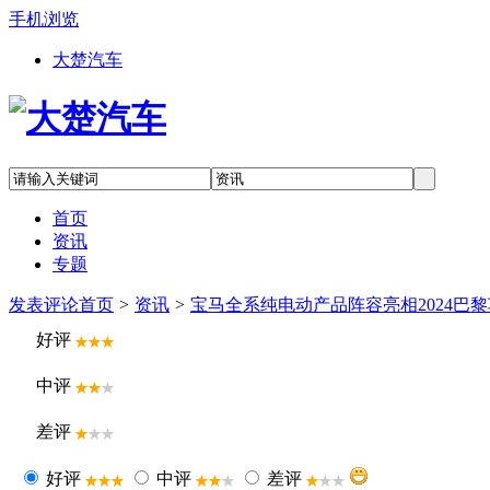
手机浏览
大楚汽车
首页
资讯
专题
发表评论
首页
>
资讯
>
宝马全系纯电动产品阵容亮相2024巴
好评
中评
差评
好评
中评
差评