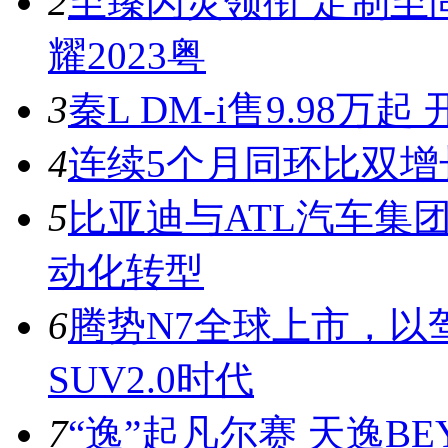
2
至臻闪灵领衔 定制至
耀2023粤
3
秦L DM-i售9.98
4
连续5个月同环比双增
5
比亚迪与ATL汽车集
动化转型
6
腾势N7全球上市，以
SUV2.0时代
7
“逸”起凡尔赛 天逸BE