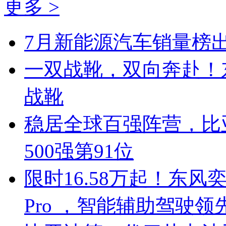
更多 >
7月新能源汽车销量榜出
一双战靴，双向奔赴！
战靴
稳居全球百强阵营，比亚
500强第91位
限时16.58万起！东风奕
Pro ，智能辅助驾驶领