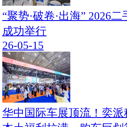
“聚势·破卷·出海” 20
成功举行
26-05-15
华中国际车展顶流！奕派