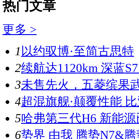
热门文章
更多 >
1
以约驭博·至简古思特
2
续航达1120km 深
3
未售先火，五菱缤果
4
超混旗舰·颠覆性能 
5
哈弗第三代H6 新能
6
势界 由我 腾势N7&