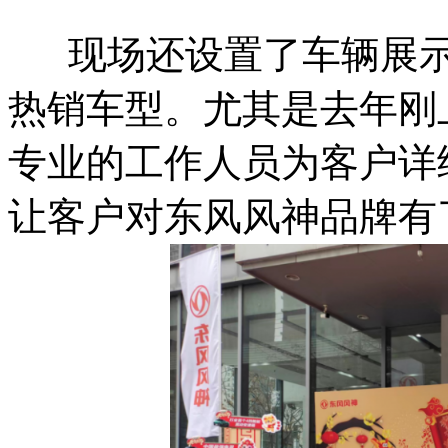
现场还设置了车辆展示
热销车型。尤其是去年刚
专业的工作人员为客户详
让客户对东风风神品牌有