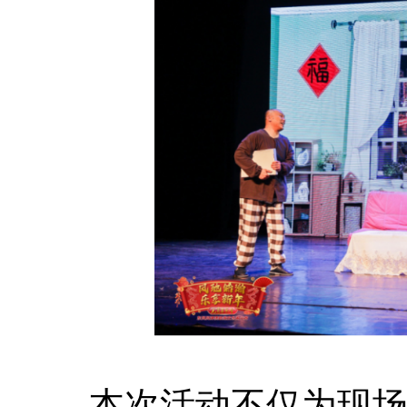
本次活动不仅为现场观