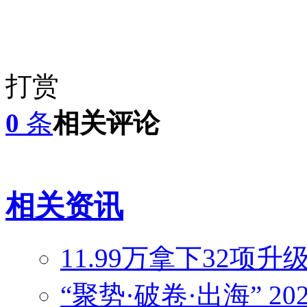
打赏
0
条
相关评论
相关资讯
11.99万拿下32项
“聚势·破卷·出海” 