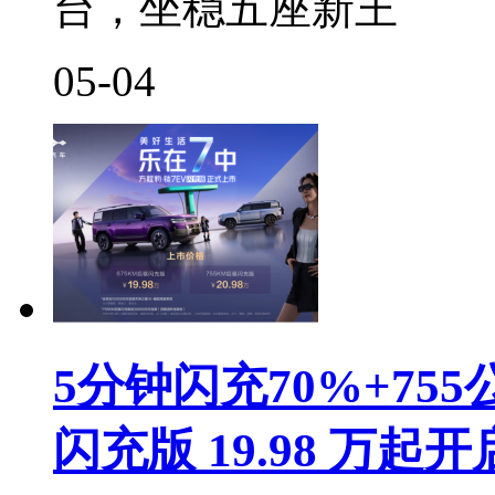
台，坐稳五座新王
05-04
5分钟闪充70%+75
闪充版 19.98 万