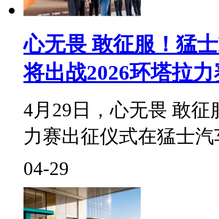
心无畏 敢征服！猛士M8
将出战2026环塔拉力
4月29日，心无畏 敢征
力赛出征仪式在猛士汽
04-29