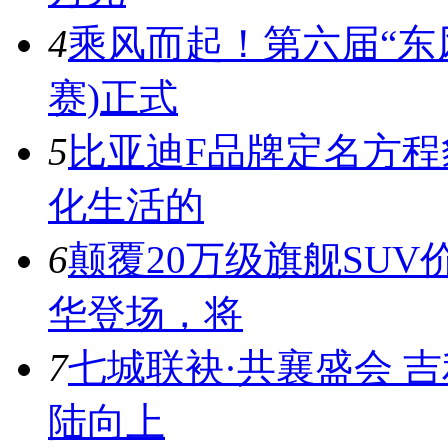
4
乘风而起！第六届“东风
赛)正式
5
比亚迪F品牌定名方
化生活的
6
颠覆20万级旗舰SUV
华登场，将
7
七城联袂·共襄盛会 
陆向上