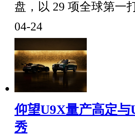
盘，以 29 项全球第
04-24
仰望U9X量产高定与
秀