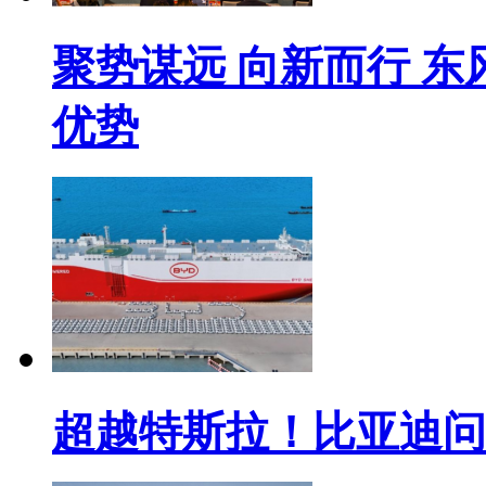
聚势谋远 向新而行 
优势
超越特斯拉！比亚迪问