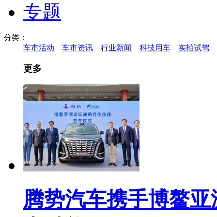
专题
分类：
车市活动
车市资讯
行业新闻
科技用车
实拍试驾
更多
腾势汽车携手博鳌亚