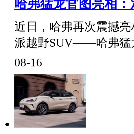
哈弗猛龙官图亮相：
近日，哈弗再次震撼亮
派越野SUV——哈弗
08-16