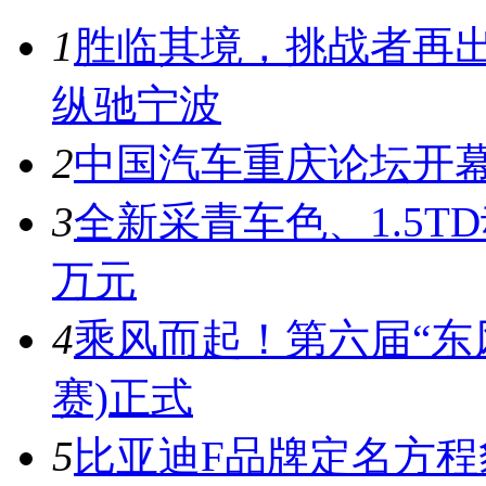
1
胜临其境，挑战者再出
纵驰宁波
2
中国汽车重庆论坛开
3
全新采青车色、1.5T
万元
4
乘风而起！第六届“东风
赛)正式
5
比亚迪F品牌定名方