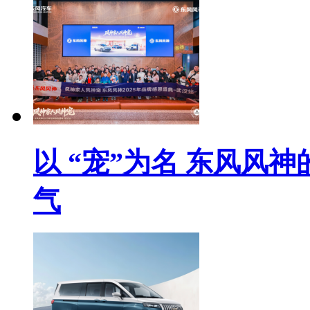
以 “宠”为名 东风风
气