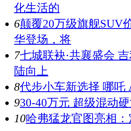
化生活的
6
颠覆20万级旗舰SUV
华登场，将
7
七城联袂·共襄盛会 
陆向上
8
代步小车新选择 哪吒 A
9
30-40万元 超级混动
10
哈弗猛龙官图亮相：