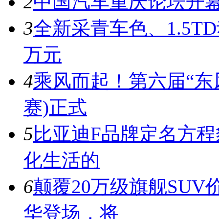
2
中国汽车重庆论坛开
3
全新采青车色、1.5T
万元
4
乘风而起！第六届“东风
赛)正式
5
比亚迪F品牌定名方
化生活的
6
颠覆20万级旗舰SUV
华登场，将