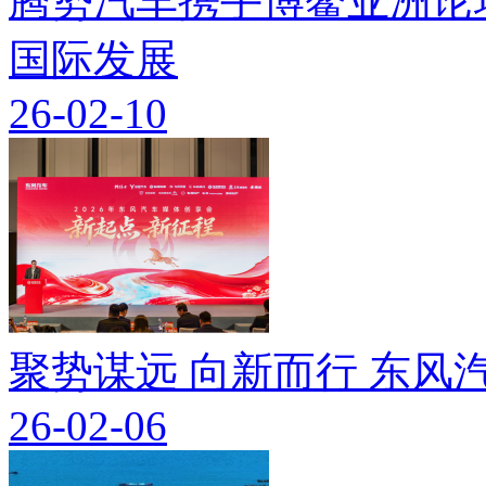
腾势汽车携手博鳌亚洲论
国际发展
26-02-10
聚势谋远 向新而行 东
26-02-06