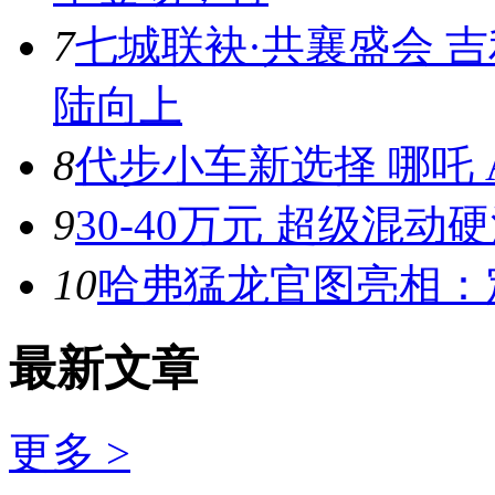
7
七城联袂·共襄盛会 
陆向上
8
代步小车新选择 哪吒 A
9
30-40万元 超级混动
10
哈弗猛龙官图亮相：
最新文章
更多 >