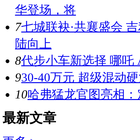
华登场，将
7
七城联袂·共襄盛会 
陆向上
8
代步小车新选择 哪吒 A
9
30-40万元 超级混动
10
哈弗猛龙官图亮相：
最新文章