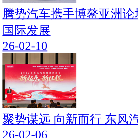
腾势汽车携手博鳌亚洲论
国际发展
26-02-10
聚势谋远 向新而行 东
26-02-06