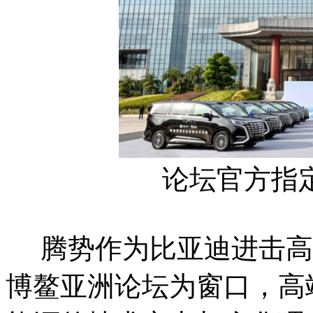
论坛官方指
腾势作为比亚迪进击高
博鳌亚洲论坛为窗口，高