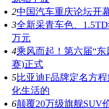
2
中国汽车重庆论坛开
3
全新采青车色、1.5T
万元
4
乘风而起！第六届“东风
赛)正式
5
比亚迪F品牌定名方
化生活的
6
颠覆20万级旗舰SUV