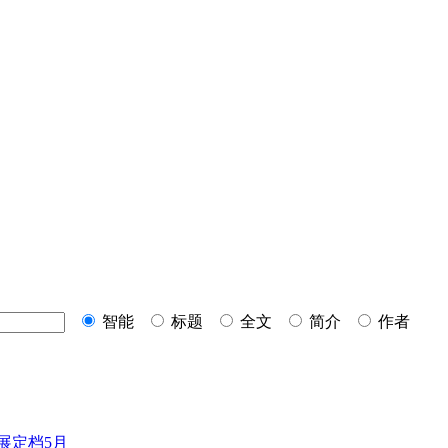
智能
标题
全文
简介
作者
展定档5月