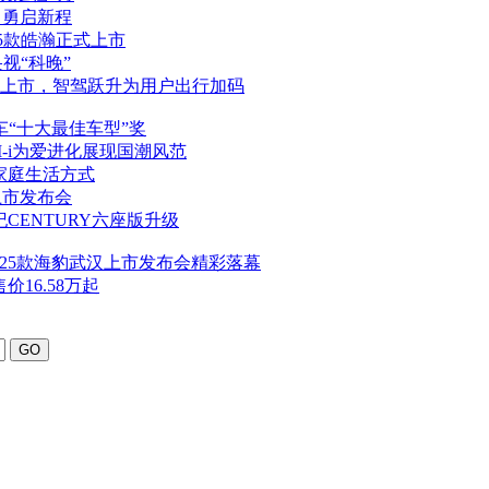
勇启新程
5
款皓瀚正式上市
视“科晚”
上市，智驾跃升为用户出行加码
车“十大最佳车型”奖
M-i为爱进化展现国潮风范
家庭生活方式
上市发布会
CENTURY六座版升级
25
款海豹武汉上市发布会精彩落幕
16.58万起