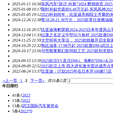
2025-01-11 16:58
东风汽车“跃迁·向新”2024 辉煌收官
2025
2025-01-08 10:17
限时补贴兜底价6.49万元起 东风风神
202
2025-01-05 19:12
2025
科创跨年，比亚迪亮相院士齐聚的央
2024-12-26 12:38
售18.28-21.38万元，
2025
款英仕派燃油版
2024-12-16 20:57
比亚迪海豹荣获2024-
2025
日本年度风云
2024-12-04 11:33
以唐之名定义中型SUV标杆
2025
款唐D
2024-11-25 21:59
大空间有大享法，
2025
款皓极开启全新
2024-10-29 22:32
电比油多 17.98万起
2025
款唐DM-i武汉
2024-10-17 23:56
与劳斯莱斯幻影同款工艺
2025
款别克世纪
2024-09-15 13:39
2025
款汉EV及汉DM-i、海豹07DM-i＆
20
2024-09-09 22:52
2025
款汉上市 四大进化激光雷达成亮点售价
2022-08-24 13:37
比亚迪：计划
2025
年在日本开100家门店
«上一页
1
2
下一页»
共33条/2页
今日排行
41条
1
2023
13条
2
2022
13条
3
武汉国际汽车展览会
5条
4
2023*0