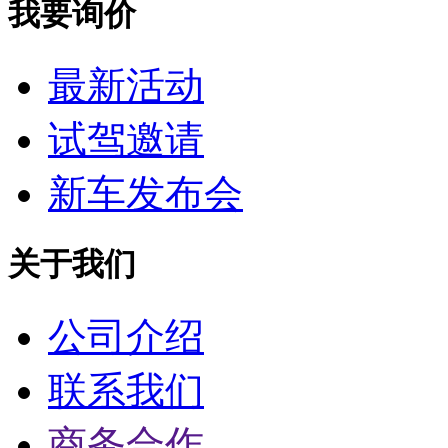
我要询价
最新活动
试驾邀请
新车发布会
关于我们
公司介绍
联系我们
商务合作