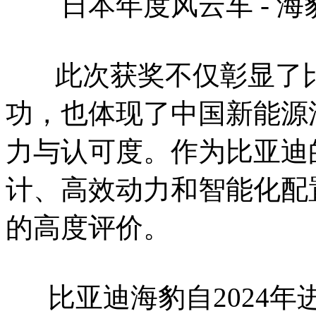
日本年度风云车 - 
此次获奖不仅彰显了比
功，也体现了中国新能源
力与认可度。作为比亚迪
计、高效动力和智能化配
的高度评价。
比亚迪海豹自2024年