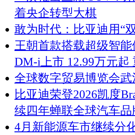
着央企转型大棋
敢为时代：比亚迪用“
王朝首款搭载超级智能体“
DM-i上市 12.99万
全球数字贸易博览会武
比亚迪荣登2026凯度B
续四年蝉联全球汽车品
4月新能源车市继续分化