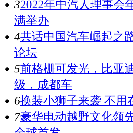
3
2022年中汽人理事
满举办
4
共话中国汽车崛起之路
论坛
5
前格栅可发光，比亚迪
级，成都车
6
换装小狮子来袭 不用
7
豪华电动越野文化领先者
全球首发