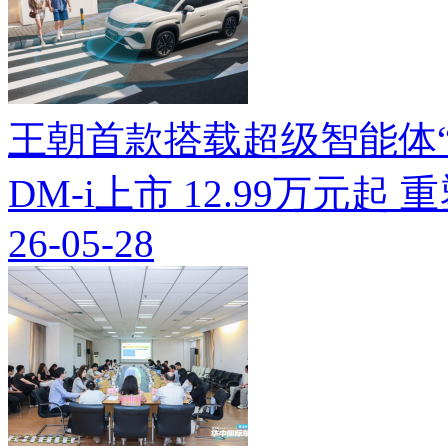
王朝首款搭载超级智能体“迪
DM-i上市 12.99万元起
26-05-28