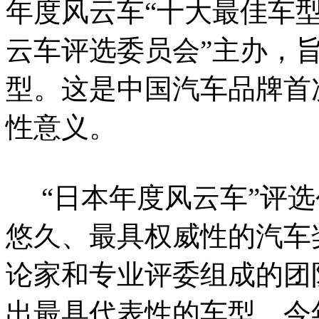
年度风云车“十大最佳车型
云车评选委员会”主办，
型。这是中国汽车品牌首
性意义。
“日本年度风云车”评选创
悠久、最具权威性的汽车
论家和专业评委组成的团
出最具代表性的车型。今