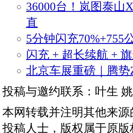
36000台！岚图泰山
直
5分钟闪充70%+755
闪充 + 超长续航 + 
北京车展重磅｜腾势
投稿与邀约联系：叶生
姚
本网转载并注明其他来源
投稿人士，版权属于原版