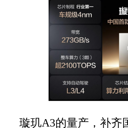
璇玑A3的量产，补齐