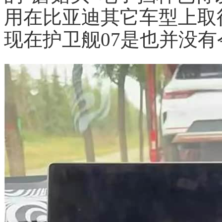
用在比亚迪其它车型上取
现在护卫舰07是也并没