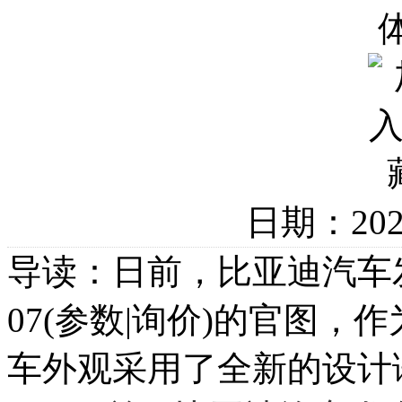
日期：20
导读：日前，比亚迪汽车
07(参数|询价)的官图
车外观采用了全新的设计