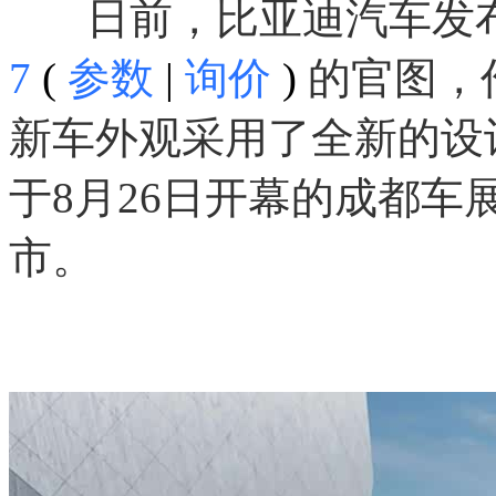
日前，比亚迪汽车发
7
(
参数
|
询价
)
的官图，
新车外观采用了全新的设
于8月26日开幕的成都
市。