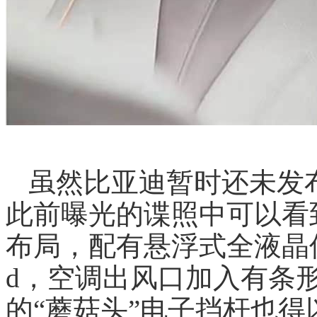
虽然比亚迪暂时还未发
此前曝光的谍照中可以看
布局，配有悬浮式全液晶仪
d，空调出风口加入有条
的“蘑菇头”电子挡杆也