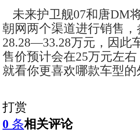
未来护卫舰07和唐DM
朝网两个渠道进行销售，
28.28—33.28万元，
售价预计会在25万元左
就看你更喜欢哪款车型的
打赏
0
条
相关评论