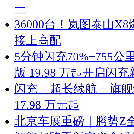
一
36000台！岚图泰山X8
接上高配
5分钟闪充70%+755公
版 19.98 万起开启闪
闪充 + 超长续航 + 旗
17.98 万元起
北京车展重磅｜腾势Z