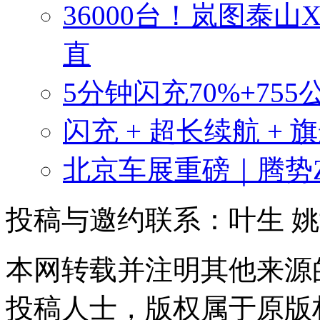
36000台！岚图泰山
直
5分钟闪充70%+755
闪充 + 超长续航 + 
北京车展重磅｜腾势
投稿与邀约联系：叶生
姚
本网转载并注明其他来源
投稿人士，版权属于原版