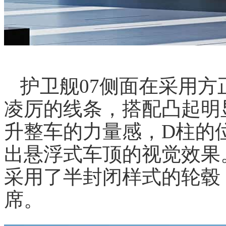
护卫舰07侧面在采用
凌厉的线条，搭配凸起明
升整车的力量感，D柱的
出悬浮式车顶的视觉效果
采用了半封闭样式的轮毂
席。