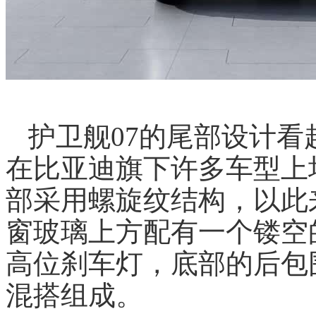
护卫舰07的尾部设计
在比亚迪旗下许多车型上
部采用螺旋纹结构，以此
窗玻璃上方配有一个镂空
高位刹车灯，底部的后包
混搭组成。