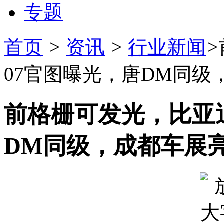
专题
首页
>
资讯
>
行业新闻
>
07官图曝光，唐DM同级
前格栅可发光，比亚
DM同级，成都车展