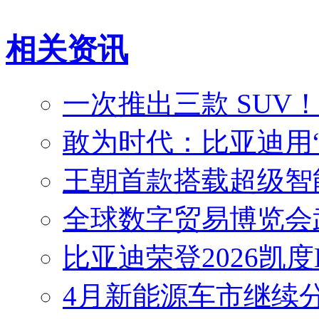
相关资讯
一次推出三款 SUV
敢为时代：比亚迪用
王朝首款搭载超级智能
全球数字贸易博览会
比亚迪荣登2026凯度
4月新能源车市继续分