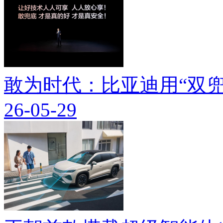
敢为时代：比亚迪用“双兜
26-05-29