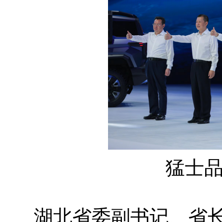
猛士
湖北省委副书记、省长