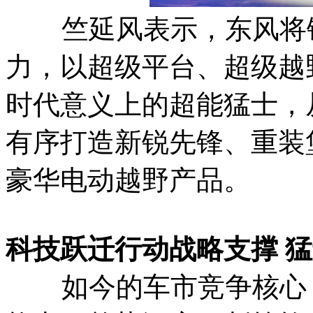
竺延风表示，东风将锚
力，以超级平台、超级越
时代意义上的超能猛士，从
有序打造新锐先锋、重装
豪华电动越野产品。
科技跃迁行动战略支撑 
如今的车市竞争核心，