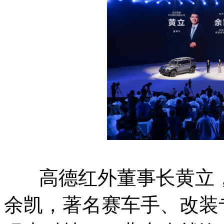
高德红外董事长黄立，
余凯，著名赛车手、改装