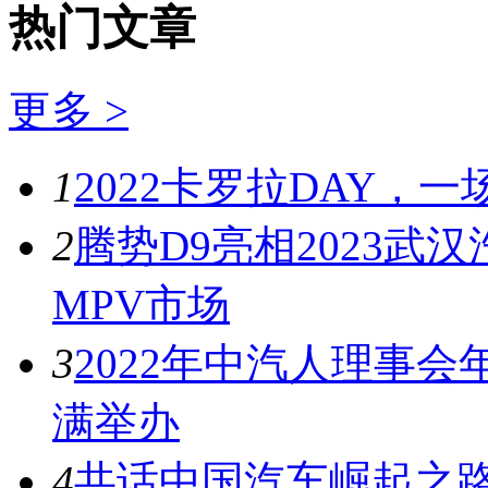
热门文章
更多 >
1
2022卡罗拉DAY，
2
腾势D9亮相2023
MPV市场
3
2022年中汽人理事
满举办
4
共话中国汽车崛起之路