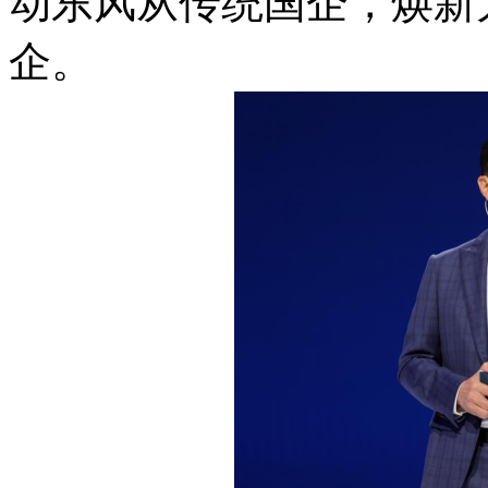
动东风从传统国企，焕新
企。