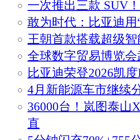
一次推出三款 SUV
敢为时代：比亚迪用
王朝首款搭载超级智能
全球数字贸易博览会
比亚迪荣登2026凯度
4月新能源车市继续分
36000台！岚图泰山
直