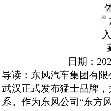
日期：20
导读：东风汽车集团有限
武汉正式发布猛士品牌，
系。作为东风公司“东方风