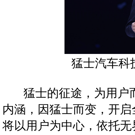
猛士汽车科
猛士的征途，为用户而
内涵，因猛士而变，开启
将以用户为中心，依托无