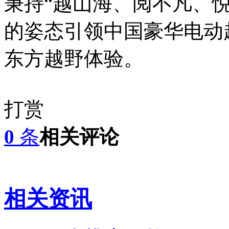
秉持“越山海、阅不凡、
的姿态引领中国豪华电动
东方越野体验。
打赏
0
条
相关评论
相关资讯