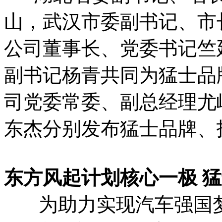
山，武汉市委副书记、市
公司董事长、党委书记竺
副书记杨青共同为猛士品
司党委常委、副总经理尤
东杰分别发布猛士品牌、
东方风起计划核心一极 
为助力实现汽车强国梦