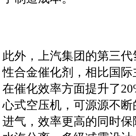
此外，上汽集团的第三代
性合金催化剂，相比国际
在催化效率方面提升了20%；
心式空压机，可源源不断
进气，效率更高的同时保