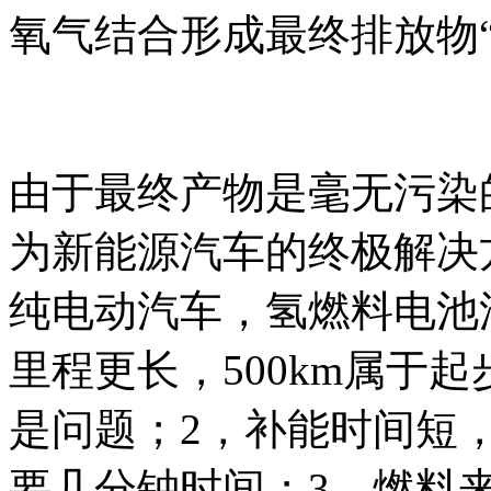
氧气结合形成最终排放物“
由于最终产物是毫无污染
为新能源汽车的终极解决
纯电动汽车，氢燃料电池
里程更长，500km属于起
是问题；2，补能时间短
要几分钟时间；3，燃料