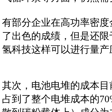
有部分企业在高功率密度
了出色的成绩，但是还限
氢科技这样可以进行量产
其次，电池电堆的成本目
占到了整个电堆成本的70