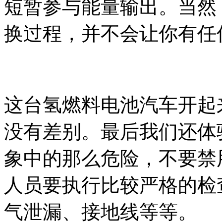
短暂参与能量输出。当然
换过程，并不会让你有任
这台氢燃料电池汽车开起
没有差别。最后我们还体
象中的那么危险，不要禁
人员要执行比较严格的检
气泄漏、接地线等等。