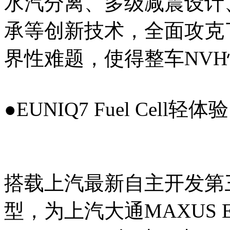
水汽分离、多级减震设计
承等创新技术，全面攻克
界性难题，使得整车NV
●EUNIQ7 Fuel Cell轻体验
搭载上汽最新自主开发第
型，为上汽大通MAXUS 