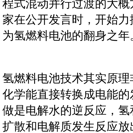
程式混动并行过渡的大概
家在公开发言时，开始力挺
为氢燃料电池的翻身之年
氢燃料电池技术其实原理
化学能直接转换成电能的
做是电解水的逆反应，氢
扩散和电解质发生反应放