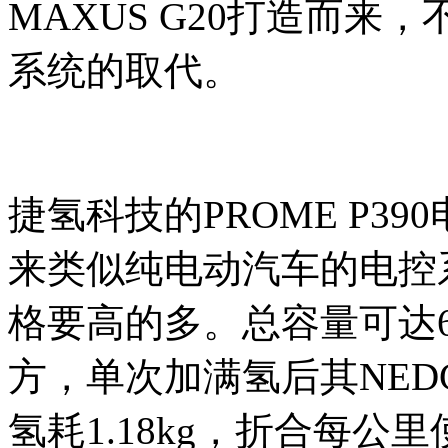
MAXUS G20打造而
系统的取代。
捷氢科技的PROME P3
来类似纯电动汽车的电控
格要高的多。总容量可达6
方，单次加满氢后其NED
氢耗1.18kg，折合每公里