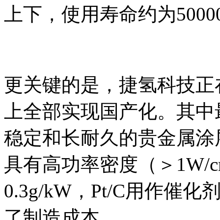
上下，使用寿命约为5000
更关键的是，捷氢科技正
上全部实现国产化。其中
稳定和长耐久的贵金属涂
具有高功率密度（＞1W/c
0.3g/kW，Pt/C用
了制造成本。