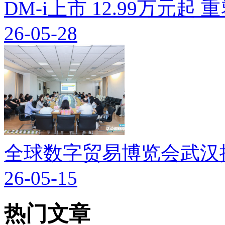
DM-i上市 12.99万元起
26-05-28
全球数字贸易博览会武汉
26-05-15
热门文章