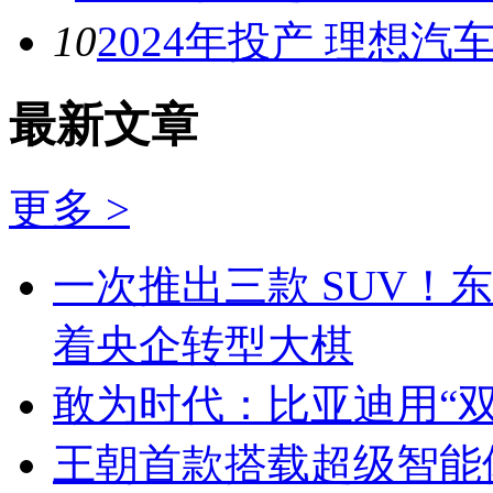
10
2024年投产 理想
最新文章
更多 >
一次推出三款 SUV！
着央企转型大棋
敢为时代：比亚迪用“
王朝首款搭载超级智能体“