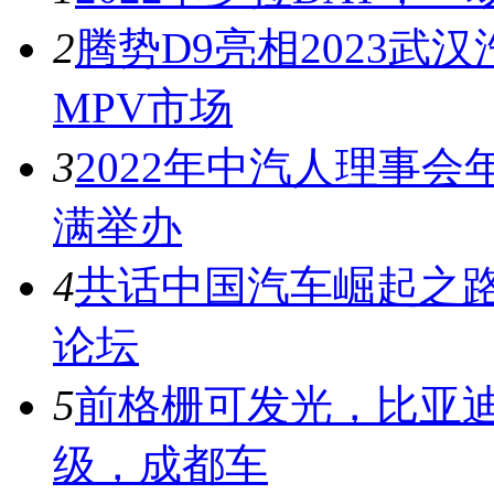
2
腾势D9亮相2023
MPV市场
3
2022年中汽人理事
满举办
4
共话中国汽车崛起之路
论坛
5
前格栅可发光，比亚迪
级，成都车