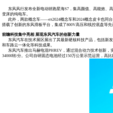
东风风行发布全新电动轿跑星海S7，集高颜值、高能效、高
变床的纯电车。
此外，两款概念车——eπ2024概念车和2024概念皮卡也同台
搭载了创新的东风滑板平台，集成了800V高压和线控底盘等
前瞻科技集中亮相 展现东风汽车的创新力量
东风汽车在技术展区展出了其最新硬核科技产品，包括新发布的
和车路云一体化等科技成果。
东风汽车推出马赫电混PHREV，通过混合动力技术创新，实
34000转/分。公司自研固态电池经过150万公里示范运营，