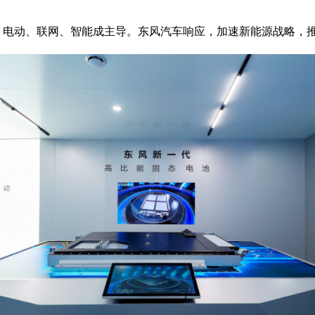
动、联网、智能成主导。东风汽车响应，加速新能源战略，推行