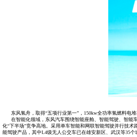
东风氢舟，取得“五项行业第一”，150kw全功率氢燃料电
在智能化领域，东风汽车围绕智能座舱、智能驾驶、智能车
化“下半场”竞争高地。采用单车智能和网联智能驾驶并行技术
能驾驶产品，其中L4级无人公交车已在雄安新区、武汉等35