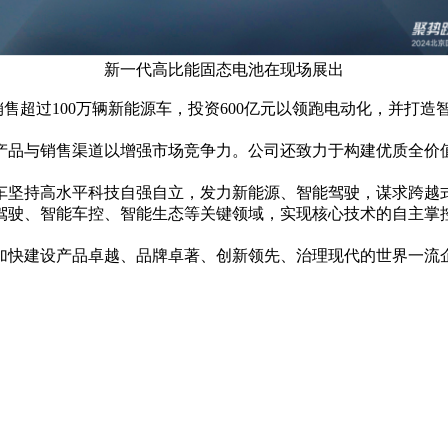
新一代高比能固态电池在现场展出
超过100万辆新能源车，投资600亿元以领跑电动化，并打造智
品与销售渠道以增强市场竞争力。公司还致力于构建优质全价值
坚持高水平科技自强自立，发力新能源、智能驾驶，谋求跨越式
驾驶、智能车控、智能生态等关键领域，实现核心技术的自主掌
加快建设产品卓越、品牌卓著、创新领先、治理现代的世界一流