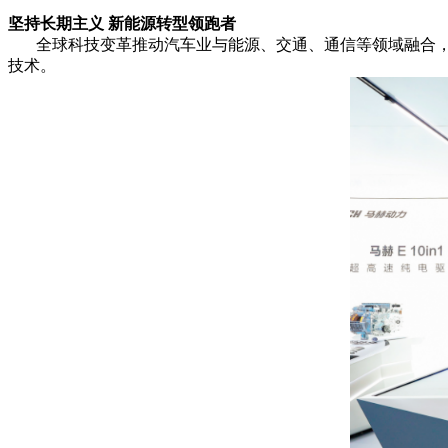
坚持长期主义 新能源转型领跑者
全球科技变革推动汽车业与能源、交通、通信等领域融合，电
技术。