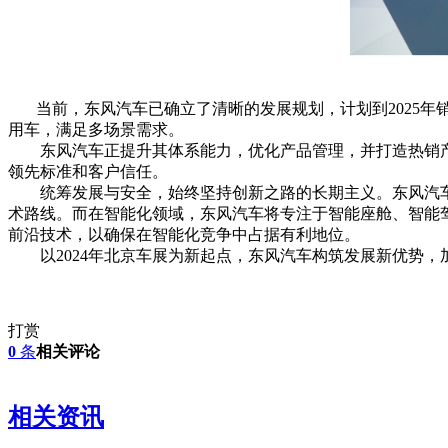
当前，东风汽车已确立了清晰的发展规划，计划到2025年销售
用车，满足多场景需求。
东风汽车正提升其体系能力，优化产品管理，并打造热销产
领先标准和客户信任。
统筹发展与安全，始终坚持创新之路的长期主义。东风汽车
术路线。而在智能化领域，东风汽车将专注于智能座舱、智能
前沿技术，以确保在智能化竞争中占据有利地位。
以2024年北京车展为新起点，东风汽车构筑发展新优势，
打赏
0
条
相关评论
相关资讯