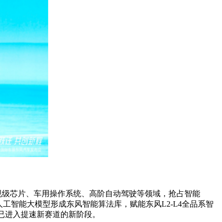
级芯片、车用操作系统、高阶自动驾驶等领域，抢占智能
工智能大模型形成东风智能算法库，赋能东风L2-L4全品系智
已进入提速新赛道的新阶段。