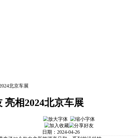
024北京车展
亮相2024北京车展
日期：2024-04-26