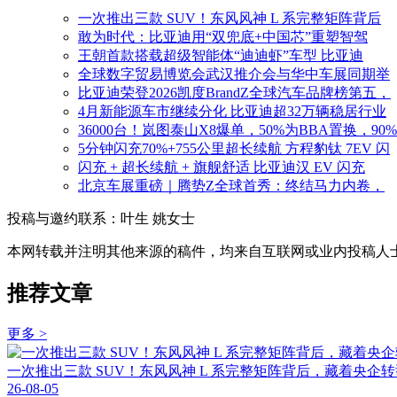
一次推出三款 SUV！东风风神 L 系完整矩阵背后
敢为时代：比亚迪用“双兜底+中国芯”重塑智驾
王朝首款搭载超级智能体“迪迪虾”车型 比亚迪
全球数字贸易博览会武汉推介会与华中车展同期举
比亚迪荣登2026凯度BrandZ全球汽车品牌榜第五，
4月新能源车市继续分化 比亚迪超32万辆稳居行业
36000台！岚图泰山X8爆单，50%为BBA置换，90
5分钟闪充70%+755公里超长续航 方程豹钛 7EV 闪
闪充 + 超长续航 + 旗舰舒适 比亚迪汉 EV 闪充
北京车展重磅｜腾势Z全球首秀：终结马力内卷，
投稿与邀约联系：叶生
姚女士
本网转载并注明其他来源的稿件，均来自互联网或业内投稿人
推荐文章
更多 >
一次推出三款 SUV！东风风神 L 系完整矩阵背后，藏着央企
26-08-05