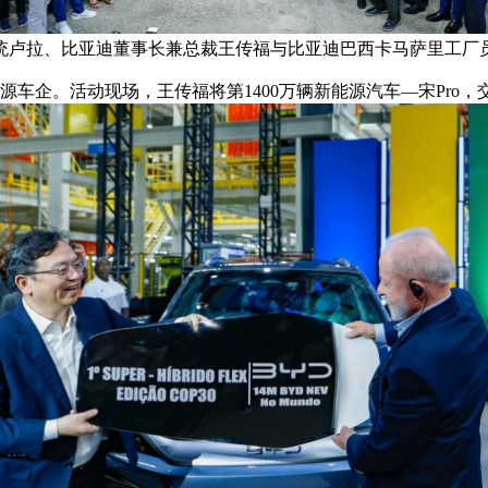
统卢拉、比亚迪董事长兼总裁王传福与比亚迪巴西卡马萨里工厂
车企。活动现场，王传福将第1400万辆新能源汽车—宋Pro