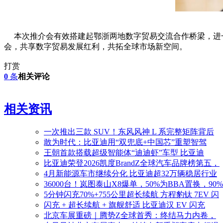
本次推介会有效搭建起鄂浙两地数字贸易交流合作桥梁，进一
会，共享数字贸易发展红利，共拓全球市场新空间。
打赏
0
条
相关评论
相关资讯
一次推出三款 SUV！东风风神 L 系完整矩阵背后
敢为时代：比亚迪用“双兜底+中国芯”重塑智驾
王朝首款搭载超级智能体“迪迪虾”车型 比亚迪
比亚迪荣登2026凯度BrandZ全球汽车品牌榜第五，
4月新能源车市继续分化 比亚迪超32万辆稳居行业
36000台！岚图泰山X8爆单，50%为BBA置换，90
5分钟闪充70%+755公里超长续航 方程豹钛 7EV 闪
闪充 + 超长续航 + 旗舰舒适 比亚迪汉 EV 闪充
北京车展重磅｜腾势Z全球首秀：终结马力内卷，