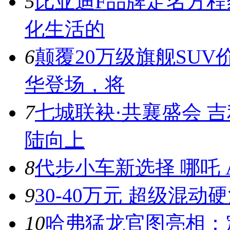
5
比亚迪F品牌定名方
化生活的
6
颠覆20万级旗舰SUV
华登场，将
7
七城联袂·共襄盛会 
陆向上
8
代步小车新选择 哪吒 A
9
30-40万元 超级混动
10
哈弗猛龙官图亮相：