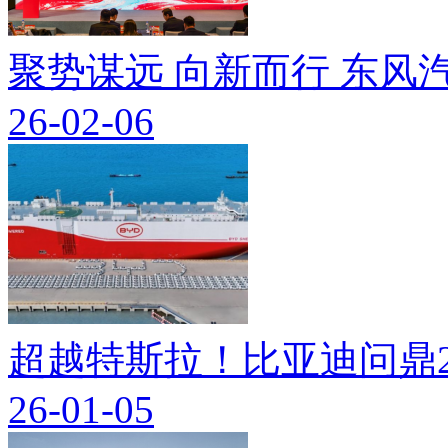
聚势谋远 向新而行 东
26-02-06
超越特斯拉！比亚迪问鼎2
26-01-05