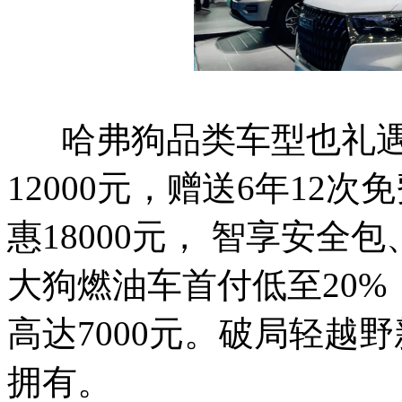
哈弗狗品类车型也礼遇
12000元，赠送6年12
惠18000元， 智享安
大狗燃油车首付低至20%
高达7000元。破局轻越
拥有。