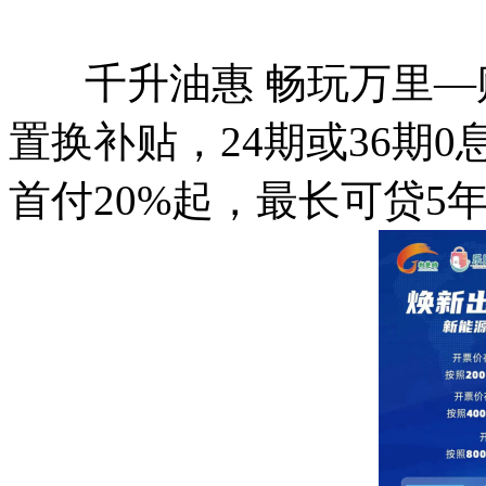
千升油惠 畅玩万里—购哈弗
置换补贴，24期或36期
首付20%起，最长可贷5