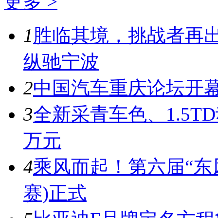
更多 >
1
胜临其境，挑战者再出
纵驰宁波
2
中国汽车重庆论坛开
3
全新采青车色、1.5T
万元
4
乘风而起！第六届“东风
赛)正式