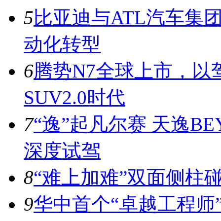
5
比亚迪与ATL汽车集
动化转型
6
腾势N7全球上市，以
SUV2.0时代
7
“逸”起凡尔赛 天逸BE
深度试驾
8
“难上加难”双面侧柱
9
华中首个“卓越工程师