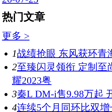
热门文章
更多 >
1
战绩抢眼 东风获环青
2
至臻闪灵领衔 定制至
耀2023粤
3
秦L DM-i售9.98
4
连续5个月同环比双增