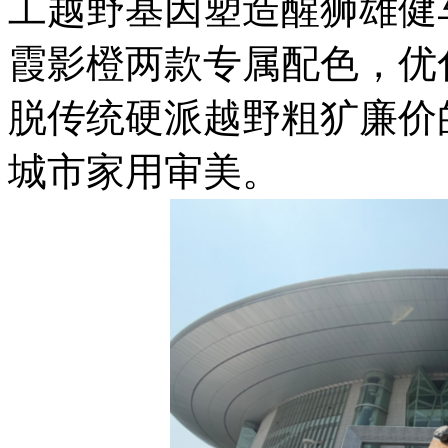
工越野基因塑造醒狮雄健
霞影橙两款专属配色，优
脱传统硬派越野粗犷廉价
城市家用审美。