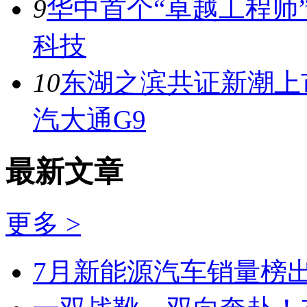
9
华中首个“卓越工程师
科技
10
东湖之滨共证新潮上市
汽大通G9
最新文章
更多 >
7月新能源汽车销量榜出