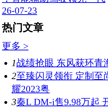
26-07-23
热门文章
更多 >
1
战绩抢眼 东风获环青
2
至臻闪灵领衔 定制至
耀2023粤
3
秦L DM-i售9.98