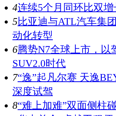
4
连续5个月同环比双增
5
比亚迪与ATL汽车集
动化转型
6
腾势N7全球上市，以
SUV2.0时代
7
“逸”起凡尔赛 天逸BE
深度试驾
8
“难上加难”双面侧柱