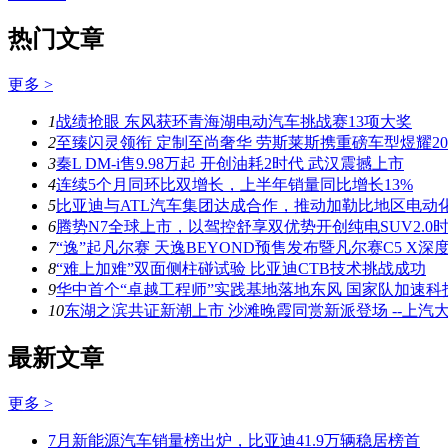
热门文章
更多 >
1
战绩抢眼 东风获环青海湖电动汽车挑战赛13项大奖
2
至臻闪灵领衔 定制至尚奢华 劳斯莱斯携重磅车型煜耀20
3
秦L DM-i售9.98万起 开创油耗2时代 武汉震撼上市
4
连续5个月同环比双增长，上半年销量同比增长13%
5
比亚迪与ATL汽车集团达成合作，推动加勒比地区电动
6
腾势N7全球上市，以驾控舒享双优势开创纯电SUV2.0
7
“逸”起凡尔赛 天逸BEYOND预售发布暨凡尔赛C5 X深
8
“难上加难”双面侧柱碰试验 比亚迪CTB技术挑战成功
9
华中首个“卓越工程师”实践基地落地东风 国家队加速科
10
东湖之滨共证新潮上市 沙滩晚霞同赏新派登场 --上汽大
最新文章
更多 >
7月新能源汽车销量榜出炉，比亚迪41.9万辆稳居榜首