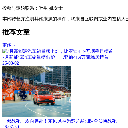
投稿与邀约联系：叶生
姚女士
本网转载并注明其他来源的稿件，均来自互联网或业内投稿人
推荐文章
更多 >
7月新能源汽车销量榜出炉，比亚迪41.9万辆稳居榜首
26-08-02
一双战靴，双向奔赴！东风风神为楚超襄阳队全员换战靴
26-07-30