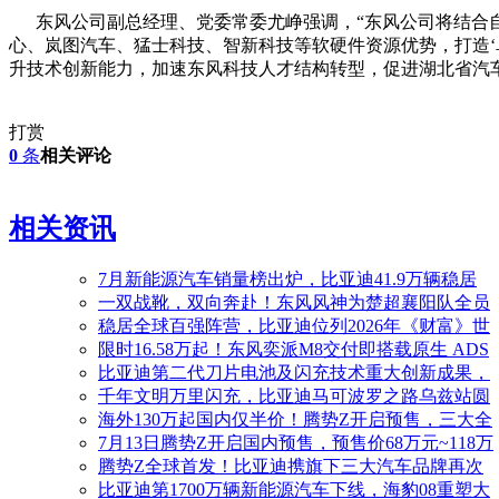
东风公司副总经理、党委常委尤峥强调，“东风公司将结合自
心、岚图汽车、猛士科技、智新科技等软硬件资源优势，打造
升技术创新能力，加速东风科技人才结构转型，促进湖北省汽
打赏
0
条
相关评论
相关资讯
7月新能源汽车销量榜出炉，比亚迪41.9万辆稳居
一双战靴，双向奔赴！东风风神为楚超襄阳队全员
稳居全球百强阵营，比亚迪位列2026年《财富》世
限时16.58万起！东风奕派M8交付即搭载原生 ADS
比亚迪第二代刀片电池及闪充技术重大创新成果，
千年文明万里闪充，比亚迪马可波罗之路乌兹站圆
海外130万起国内仅半价！腾势Z开启预售，三大全
7月13日腾势Z开启国内预售，预售价68万元~118万
腾势Z全球首发！比亚迪携旗下三大汽车品牌再次
比亚迪第1700万辆新能源汽车下线，海豹08重塑大