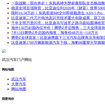
一双战靴，双向奔赴！东风风神为楚超襄阳队全员换战靴
稳居全球百强阵营，比亚迪位列2026年《财富》世界500
限时16.58万起！东风奕派M8交付即搭载原生 ADS 5 P
比亚迪第二代刀片电池及闪充技术重大创新成果，获工信
千年文明万里闪充，比亚迪马可波罗之路乌兹站圆满收官
海外130万起国内仅半价！腾势Z开启预售，三大全球首
7月13日腾势Z开启国内预售，预售价68万元~118万元
腾势Z全球首发！比亚迪携旗下三大汽车品牌再次亮相英
比亚迪第1700万辆新能源汽车下线，海豹08重塑大型旗
武汉汽车门户网站
网站地图
武汉汽车
大楚汽车
网站地图
我要询价