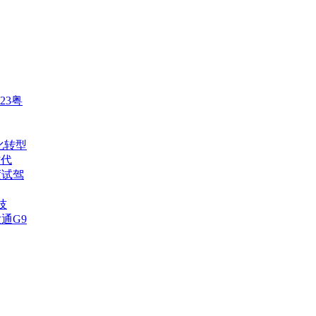
23粤
化转型
时代
度试驾
技
通G9