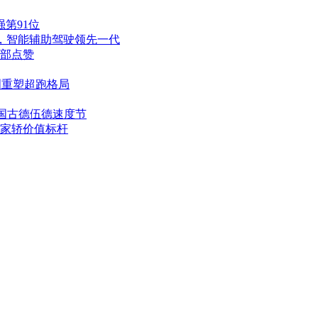
强第91位
ro ，智能辅助驾驶领先一代
部点赞
创重塑超跑格局
国古德伍德速度节
舰家轿价值标杆