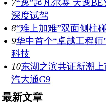
7
“逸”起凡尔赛 天逸BE
深度试驾
8
“难上加难”双面侧柱
9
华中首个“卓越工程师
科技
10
东湖之滨共证新潮上市
汽大通G9
最新文章