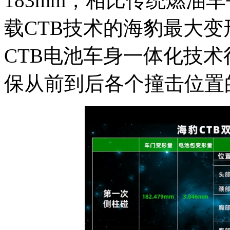
183mm，相比传统燃油车
载CTB技术的海豹最大变
CTB电池车身一体化技
保从前到后各个撞击位置