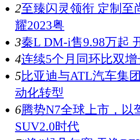
2
至臻闪灵领衔 定制至
耀2023粤
3
秦L DM-i售9.98
4
连续5个月同环比双增
5
比亚迪与ATL汽车集
动化转型
6
腾势N7全球上市，以
SUV2.0时代