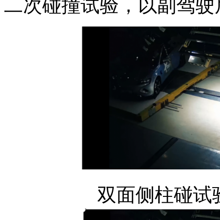
二次碰撞试验，以副驾驶
双面侧柱碰试