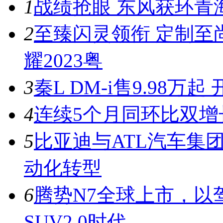
1
战绩抢眼 东风获环青
2
至臻闪灵领衔 定制至
耀2023粤
3
秦L DM-i售9.98
4
连续5个月同环比双增
5
比亚迪与ATL汽车集
动化转型
6
腾势N7全球上市，以
SUV2.0时代