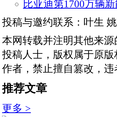
比亚迪第1700万辆
投稿与邀约联系：叶生
姚
本网转载并注明其他来源
投稿人士，版权属于原版
作者，禁止擅自篡改，违
推荐文章
更多 >