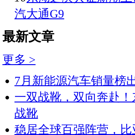
汽大通G9
最新文章
更多 >
7月新能源汽车销量榜出
一双战靴，双向奔赴！
战靴
稳居全球百强阵营，比亚