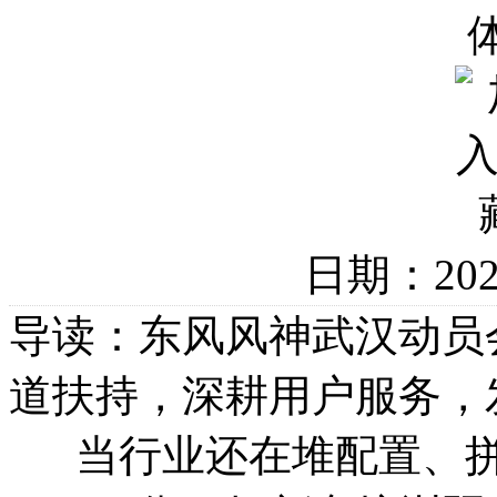
日期：20
导读：东风风神武汉动员
道扶持，深耕用户服务，
当行业还在堆配置、拼