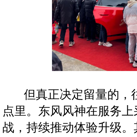
但真正决定留量的，往
点里。东风风神在服务上
战，持续推动体验升级。