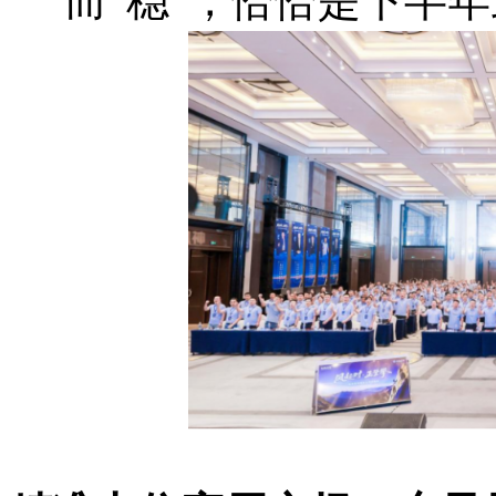
而“稳”，恰恰是下半年