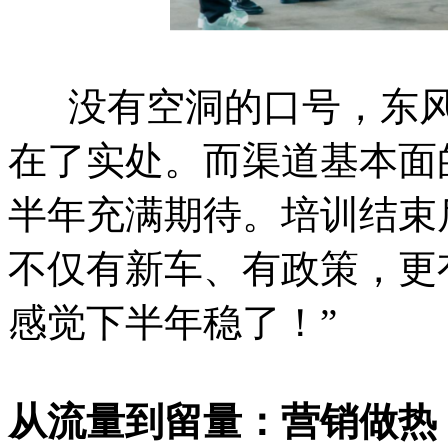
没有空洞的口号，东风
在了实处。而渠道基本面
半年充满期待。培训结束
不仅有新车、有政策，更
感觉下半年稳了！”
从流量到留量：营销做热