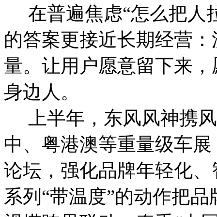
在普遍焦虑“怎么把人拉
的答案更接近长期经营：
量。让用户愿意留下来，
身边人。
上半年，东风风神携风神
中、粤港澳等重量级车展，
论坛，强化品牌年轻化、
系列“带温度”的动作把