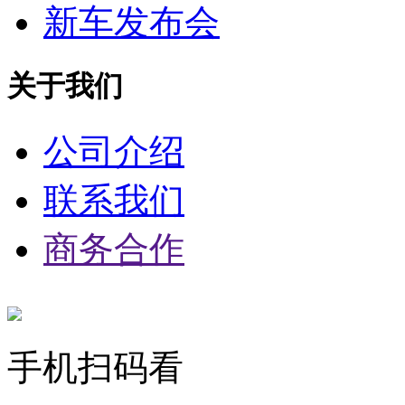
新车发布会
关于我们
公司介绍
联系我们
商务合作
手机扫码看