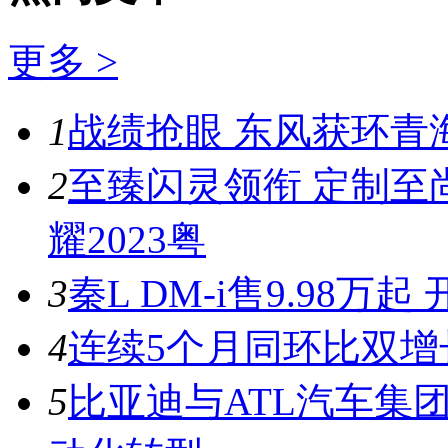
更多 >
1
战绩抢眼 东风获环青
2
至臻闪灵领衔 定制至
耀2023粤
3
秦L DM-i售9.98
4
连续5个月同环比双增
5
比亚迪与ATL汽车集