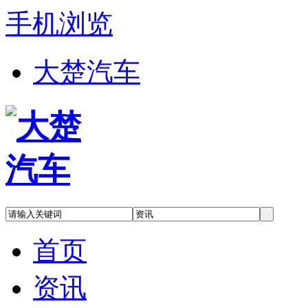
手机浏览
大楚汽车
首页
资讯