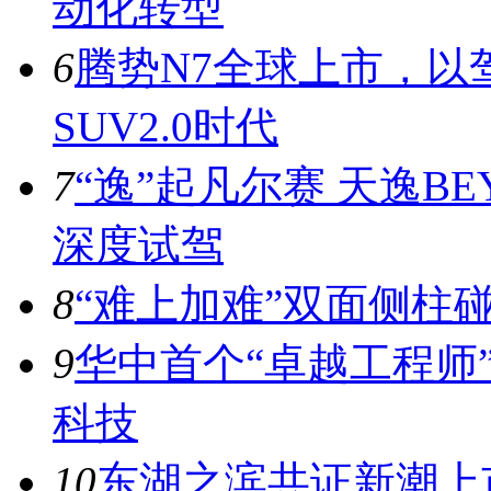
动化转型
6
腾势N7全球上市，以
SUV2.0时代
7
“逸”起凡尔赛 天逸BE
深度试驾
8
“难上加难”双面侧柱
9
华中首个“卓越工程师
科技
10
东湖之滨共证新潮上市