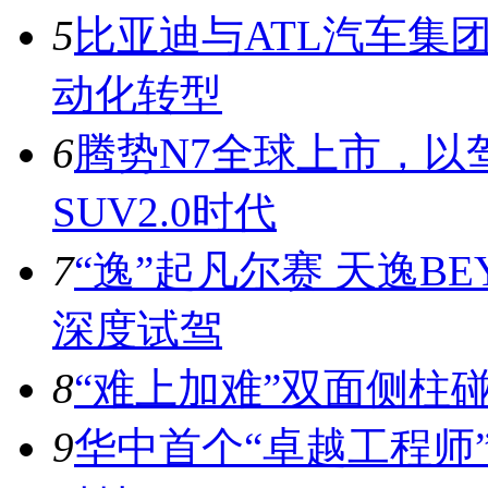
5
比亚迪与ATL汽车集
动化转型
6
腾势N7全球上市，以
SUV2.0时代
7
“逸”起凡尔赛 天逸BE
深度试驾
8
“难上加难”双面侧柱
9
华中首个“卓越工程师