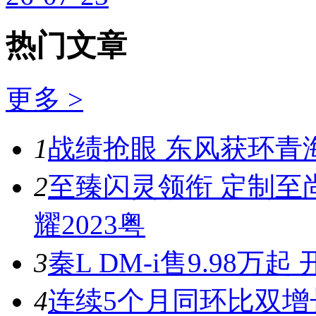
热门文章
更多 >
1
战绩抢眼 东风获环青
2
至臻闪灵领衔 定制至
耀2023粤
3
秦L DM-i售9.98
4
连续5个月同环比双增