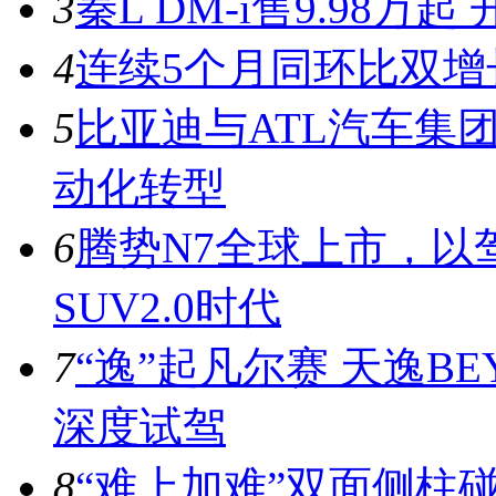
3
秦L DM-i售9.98
4
连续5个月同环比双增
5
比亚迪与ATL汽车集
动化转型
6
腾势N7全球上市，以
SUV2.0时代
7
“逸”起凡尔赛 天逸BE
深度试驾
8
“难上加难”双面侧柱