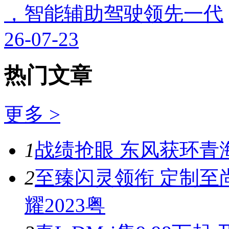
，智能辅助驾驶领先一代
26-07-23
热门文章
更多 >
1
战绩抢眼 东风获环青
2
至臻闪灵领衔 定制至
耀2023粤