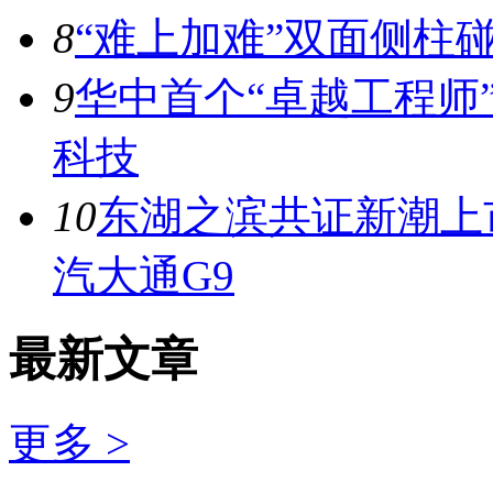
8
“难上加难”双面侧柱
9
华中首个“卓越工程师
科技
10
东湖之滨共证新潮上市
汽大通G9
最新文章
更多 >