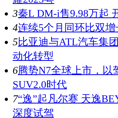
3
秦L DM-i售9.98
4
连续5个月同环比双增
5
比亚迪与ATL汽车集
动化转型
6
腾势N7全球上市，以
SUV2.0时代
7
“逸”起凡尔赛 天逸BE
深度试驾