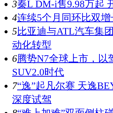
3
秦L DM-i售9.98
4
连续5个月同环比双增
5
比亚迪与ATL汽车集
动化转型
6
腾势N7全球上市，以
SUV2.0时代
7
“逸”起凡尔赛 天逸BE
深度试驾
8
“难上加难”双面侧柱