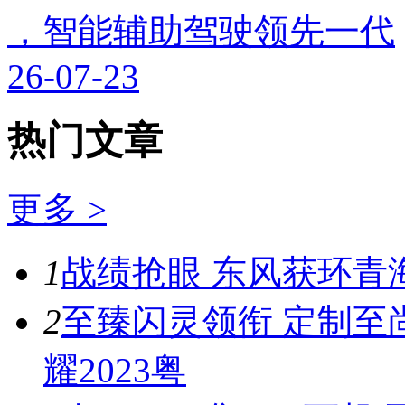
，智能辅助驾驶领先一代
26-07-23
热门文章
更多 >
1
战绩抢眼 东风获环青
2
至臻闪灵领衔 定制至
耀2023粤