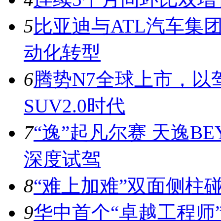
5
比亚迪与ATL汽车集
动化转型
6
腾势N7全球上市，以
SUV2.0时代
7
“逸”起凡尔赛 天逸BE
深度试驾
8
“难上加难”双面侧柱
9
华中首个“卓越工程师