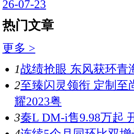
26-07-23
热门文章
更多 >
1
战绩抢眼 东风获环青
2
至臻闪灵领衔 定制至
耀2023粤
3
秦L DM-i售9.98
4
连续5个月同环比双增