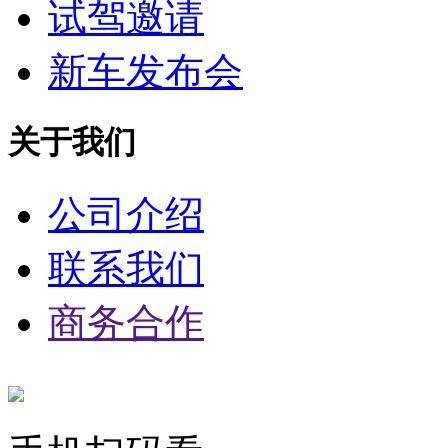
试驾邀请
新车发布会
关于我们
公司介绍
联系我们
商务合作