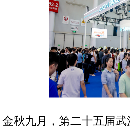
金秋九月，第二十五届武