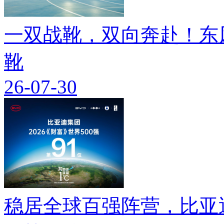
一双战靴，双向奔赴！东
靴
26-07-30
稳居全球百强阵营，比亚迪