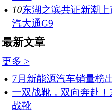
10
东湖之滨共证新潮上市
汽大通G9
最新文章
更多 >
7月新能源汽车销量榜出
一双战靴，双向奔赴！
战靴