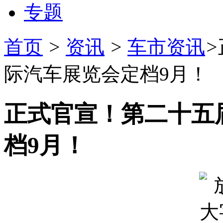
专题
首页
>
资讯
>
车市资讯
>
际汽车展览会定档9月！
正式官宣！第二十五
档9月！