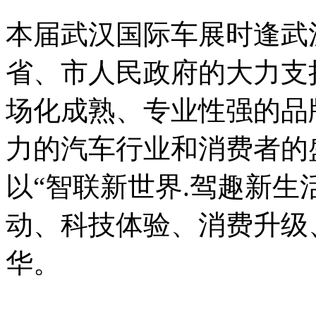
本届武汉国际车展时逢武
省、市人民政府的大力支
场化成熟、专业性强的品
力的汽车行业和消费者的
以“智联新世界.驾趣新生
动、科技体验、消费升级
华。