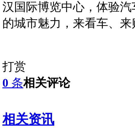
汉国际博览中心，体验汽
的城市魅力，来看车、来
打赏
0
条
相关评论
相关资讯