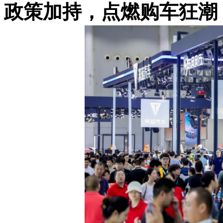
政策加持，点燃购车狂潮