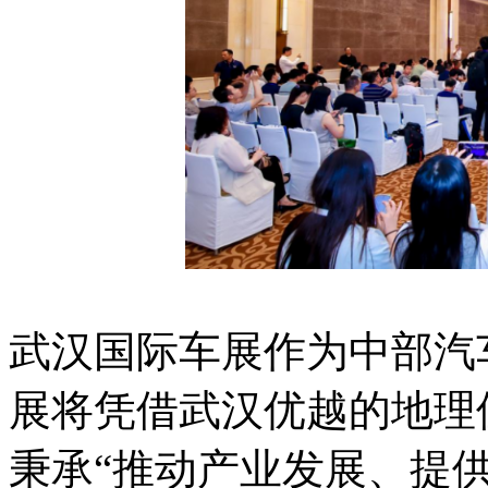
武汉国际车展作为中部汽
展将凭借武汉优越的地理
秉承“推动产业发展、提