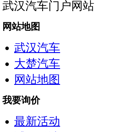
武汉汽车门户网站
网站地图
武汉汽车
大楚汽车
网站地图
我要询价
最新活动