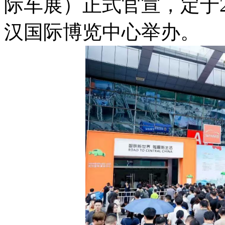
际车展）正式官宣，定于20
汉国际博览中心举办。