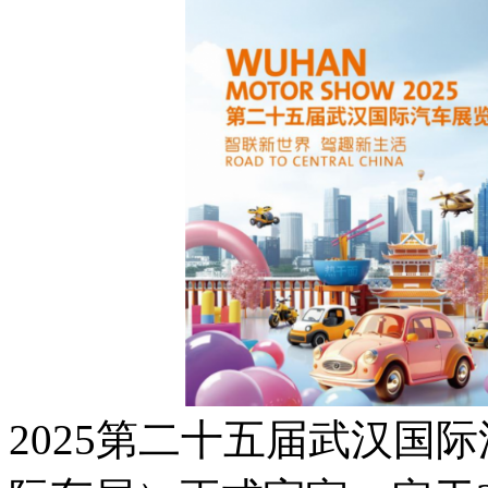
2025第二十五届武汉国