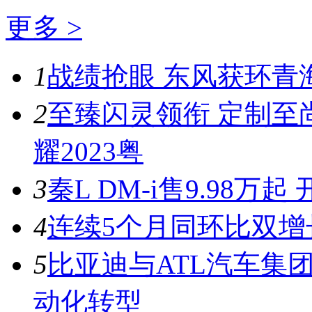
更多 >
1
战绩抢眼 东风获环青
2
至臻闪灵领衔 定制至
耀2023粤
3
秦L DM-i售9.98
4
连续5个月同环比双增
5
比亚迪与ATL汽车集
动化转型