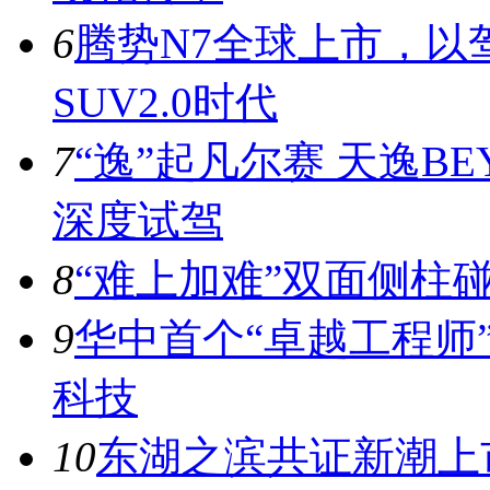
6
腾势N7全球上市，以
SUV2.0时代
7
“逸”起凡尔赛 天逸BE
深度试驾
8
“难上加难”双面侧柱
9
华中首个“卓越工程师
科技
10
东湖之滨共证新潮上市