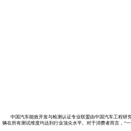
中国汽车能效开发与检测认证专业联盟由中国汽车工程研究院
辆在所有测试维度均达到行业顶尖水平。对于消费者而言，“一级