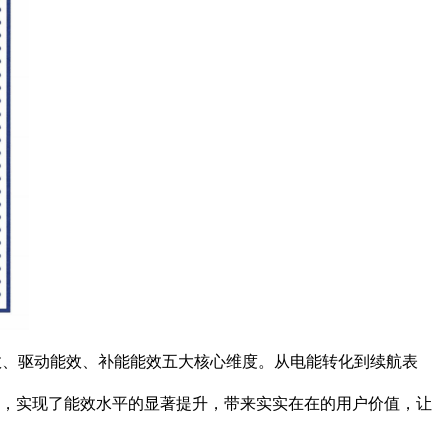
效、驱动能效、补能能效五大核心维度。从电能转化到续航表
。
新，实现了能效水平的显著提升，带来实实在在的用户价值，让