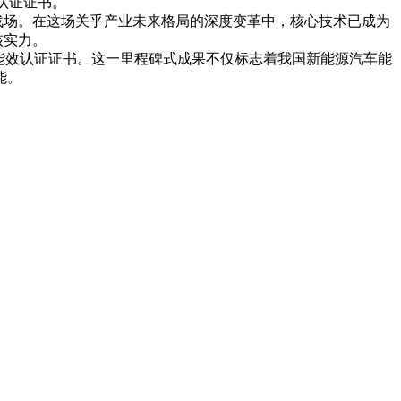
认证证书。
战场。在这场关乎产业未来格局的深度变革中，核心技术已成为
核实力。
能效认证证书。这一里程碑式成果不仅标志着我国新能源汽车能
能。