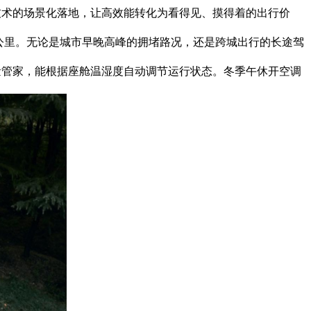
技术的场景化落地，让高效能转化为看得见、摸得着的出行价
8公里。无论是城市早晚高峰的拥堵路况，还是跨城出行的长途驾
量管家，能根据座舱温湿度自动调节运行状态。冬季午休开空调