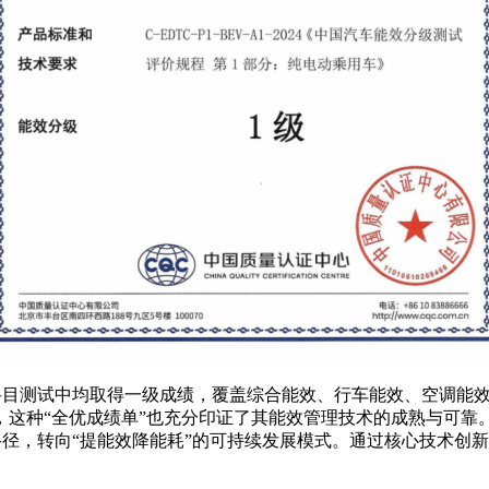
全科目测试中均取得一级成绩，覆盖综合能效、行车能效、空调能
这种“全优成绩单”也充分印证了其能效管理技术的成熟与可靠
径，转向“提能效降能耗”的可持续发展模式。通过核心技术创