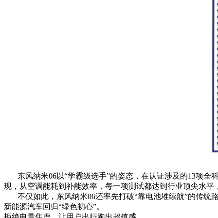
东风纳米06以“学霸级选手”的姿态，在认证涉及的13项
现，从空调能耗到补能效率，每一项测试都达到行业顶尖水平，
不仅如此，东风纳米06还率先打破“靠电池堆续航”的传统路
新能源汽车回归“绿色初心”。
拒绝电量焦虑，让用户出行跑出超值感