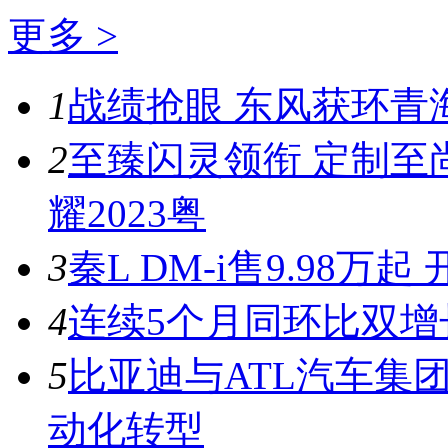
更多 >
1
战绩抢眼 东风获环青
2
至臻闪灵领衔 定制至
耀2023粤
3
秦L DM-i售9.98
4
连续5个月同环比双增
5
比亚迪与ATL汽车集
动化转型