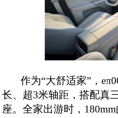
作为“大舒适家”，eπ0
长、超3米轴距，搭配真
座。全家出游时，180m