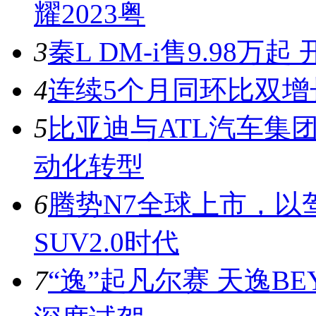
耀2023粤
3
秦L DM-i售9.98
4
连续5个月同环比双增
5
比亚迪与ATL汽车集
动化转型
6
腾势N7全球上市，以
SUV2.0时代
7
“逸”起凡尔赛 天逸BE