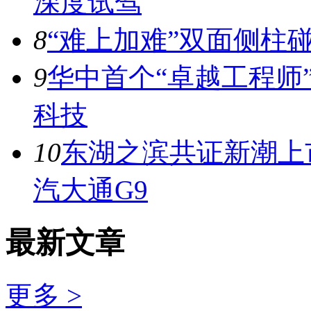
深度试驾
8
“难上加难”双面侧柱
9
华中首个“卓越工程师
科技
10
东湖之滨共证新潮上市
汽大通G9
最新文章
更多 >