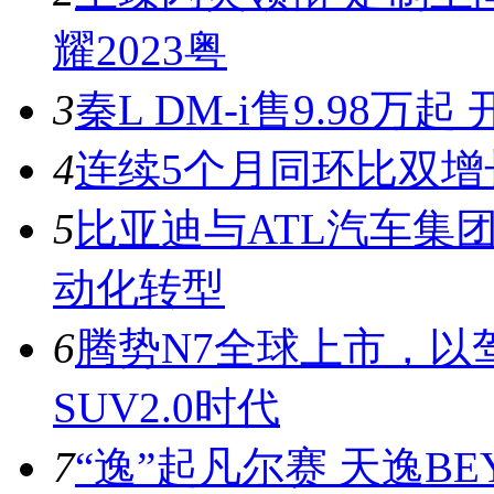
耀2023粤
3
秦L DM-i售9.98
4
连续5个月同环比双增
5
比亚迪与ATL汽车集
动化转型
6
腾势N7全球上市，以
SUV2.0时代
7
“逸”起凡尔赛 天逸BE