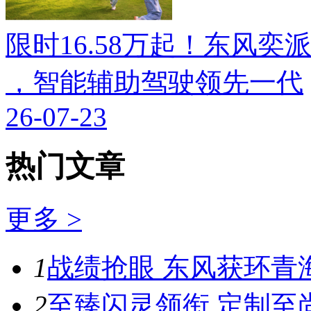
限时16.58万起！东风奕派M
，智能辅助驾驶领先一代
26-07-23
热门文章
更多 >
1
战绩抢眼 东风获环青
2
至臻闪灵领衔 定制至