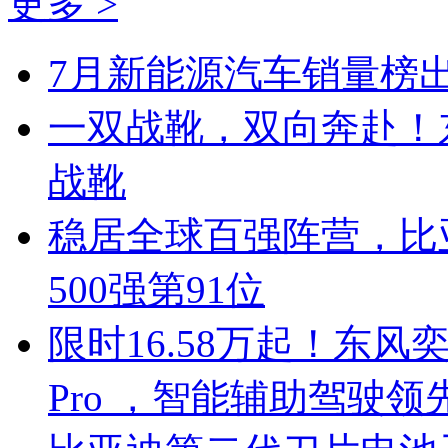
更多 >
7月新能源汽车销量榜出
一双战靴，双向奔赴！
战靴
稳居全球百强阵营，比亚
500强第91位
限时16.58万起！东风奕
Pro ，智能辅助驾驶领