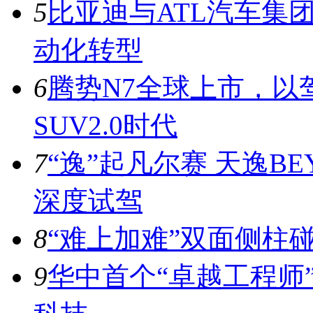
5
比亚迪与ATL汽车集
动化转型
6
腾势N7全球上市，以
SUV2.0时代
7
“逸”起凡尔赛 天逸BE
深度试驾
8
“难上加难”双面侧柱
9
华中首个“卓越工程师