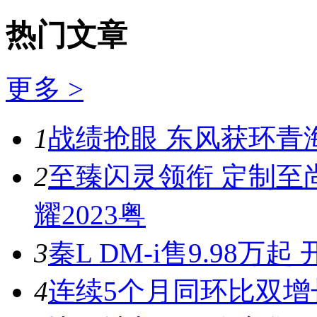
热门文章
更多 >
1
战绩抢眼 东风获环青
2
至臻闪灵领衔 定制至
耀2023粤
3
秦L DM-i售9.98
4
连续5个月同环比双增