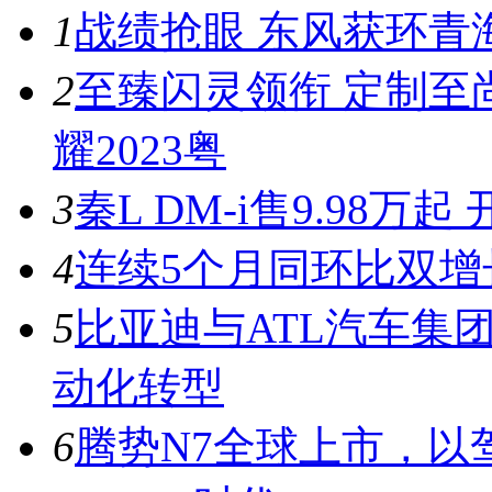
1
战绩抢眼 东风获环青
2
至臻闪灵领衔 定制至
耀2023粤
3
秦L DM-i售9.98
4
连续5个月同环比双增
5
比亚迪与ATL汽车集
动化转型
6
腾势N7全球上市，以