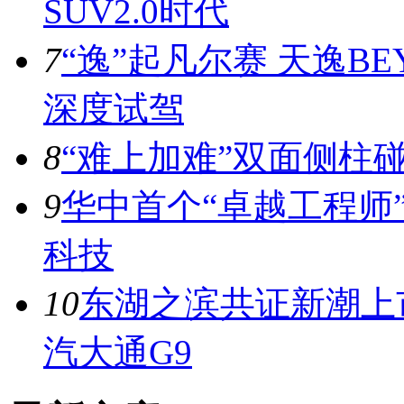
SUV2.0时代
7
“逸”起凡尔赛 天逸BE
深度试驾
8
“难上加难”双面侧柱
9
华中首个“卓越工程师
科技
10
东湖之滨共证新潮上市
汽大通G9