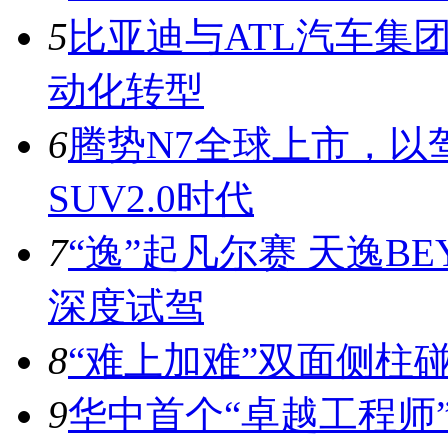
5
比亚迪与ATL汽车集
动化转型
6
腾势N7全球上市，以
SUV2.0时代
7
“逸”起凡尔赛 天逸BE
深度试驾
8
“难上加难”双面侧柱
9
华中首个“卓越工程师