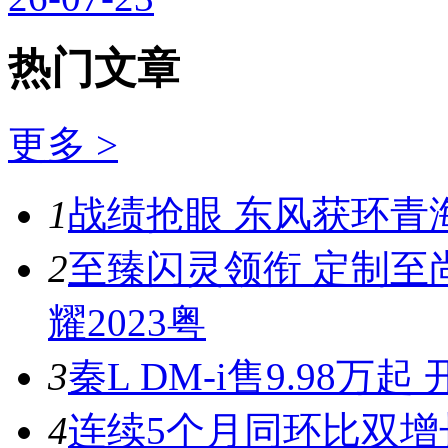
热门文章
更多 >
1
战绩抢眼 东风获环青
2
至臻闪灵领衔 定制至
耀2023粤
3
秦L DM-i售9.98
4
连续5个月同环比双增