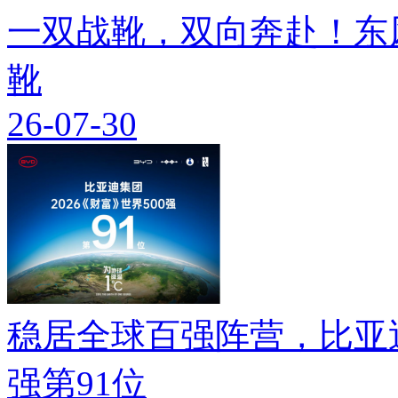
一双战靴，双向奔赴！东
靴
26-07-30
稳居全球百强阵营，比亚迪
强第91位