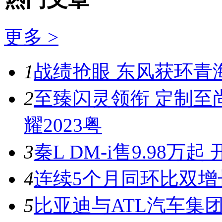
更多 >
1
战绩抢眼 东风获环青
2
至臻闪灵领衔 定制至
耀2023粤
3
秦L DM-i售9.98
4
连续5个月同环比双增
5
比亚迪与ATL汽车集