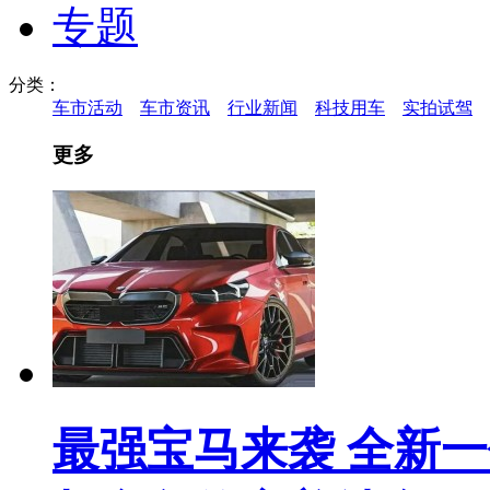
专题
分类：
车市活动
车市资讯
行业新闻
科技用车
实拍试驾
更多
最强宝马来袭 全新