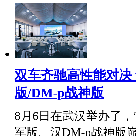
双车齐驰高性能对决 
版/DM-p战神版
8月6日在武汉举办了，
军版、汉DM-p战神