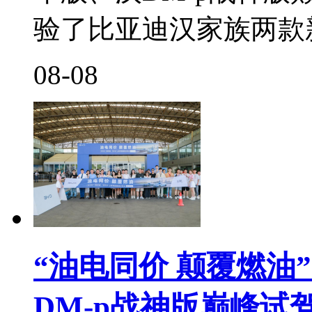
验了比亚迪汉家族两款
08-08
“油电同价 颠覆燃油”
DM-p战神版巅峰试