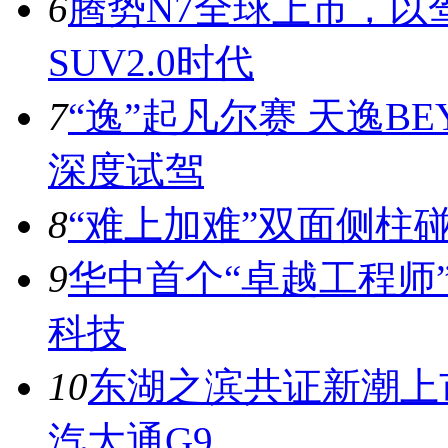
6
腾势N7全球上市，以
SUV2.0时代
7
“逸”起凡尔赛 天逸BE
深度试驾
8
“难上加难”双面侧柱
9
华中首个“卓越工程师
科技
10
东湖之滨共证新潮上市
汽大通G9