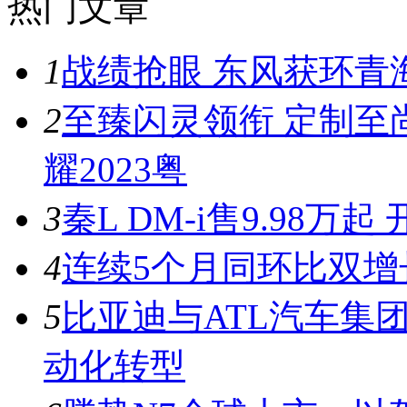
热门文章
1
战绩抢眼 东风获环青
2
至臻闪灵领衔 定制至
耀2023粤
3
秦L DM-i售9.98
4
连续5个月同环比双增
5
比亚迪与ATL汽车集
动化转型