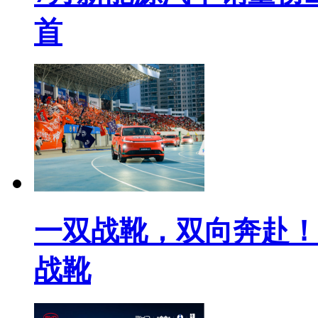
首
一双战靴，双向奔赴！
战靴